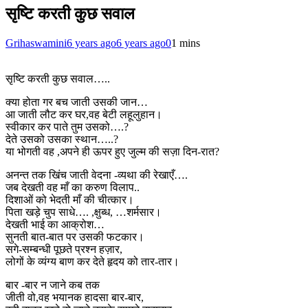
सृष्टि करती कुछ सवाल
Grihaswamini
6 years ago
6 years ago
0
1 mins
सृष्टि करती कुछ सवाल…..
क्या होता गर बच जाती उसकी जान…
आ जाती लौट कर घर,वह बेटी लहूलुहान।
स्वीकार कर पाते तुम उसको….?
देते उसको उसका स्थान…..?
या भोगती वह ,अपने ही ऊपर हुए जुल्म की सज़ा दिन-रात?
अनन्त तक खिंच जाती वेदना -व्यथा की रेखाएँ….
जब देखती वह माँ का करुण विलाप..
दिशाओं को भेदती माँ की चीत्कार।
पिता खड़े चुप साधे…. ,क्षुब्ध, …शर्मसार।
देखती भाई का आक्रोश…
सुनती बात-बात पर उसकी फटकार।
सगे-सम्बन्धी पूछते प्रश्न हज़ार,
लोगों के व्यंग्य बाण कर देते हृदय को तार-तार।
बार -बार न जाने कब तक
जीती वो,वह भयानक हादसा बार-बार,