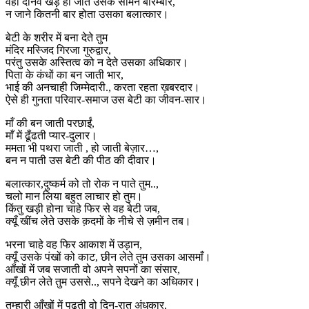
वही दानव खड़े हो जाते उसके सामने बारम्बार,
न जाने कितनी बार होता उसका बलात्कार।
बेटी के शरीर में बना देते तुम
मंदिर मस्जिद गिरजा गुरुद्वार,
परंतु उसके अस्तित्व को न देते उसका अधिकार।
पिता के कंधों का बन जाती भार,
भाई की अनचाही जिम्मेदारी., करता रहता ख़बरदार।
ऐसे ही गुनता परिवार-समाज उस बेटी का जीवन-सार।
माँ की बन जाती परछाईं,
माँ में ढूँढती प्यार-दुलार।
ममता भी पथरा जाती , हो जाती बेज़ार…,
बन न पाती उस बेटी की पीठ की दीवार।
बलात्कार,दुष्कर्म को तो रोक न पाते तुम..,
चलो मान लिया बहुत लाचार हो तुम।
किंतु खड़ी होना चाहे फिर से वह बेटी जब,
क्यूँ खींच लेते उसके क़दमों के नीचे से ज़मीन तब।
भरना चाहे वह फिर आकाश में उड़ान,
क्यूँ उसके पंखों को काट, छीन लेते तुम उसका आसमाँ।
आँखों में जब सजाती वो अपने सपनों का संसार,
क्यूँ छीन लेते तुम उससे.., सपने देखने का अधिकार।
तुम्हारी आँखों में पढ़ती वो दिन-रात अंधकार,