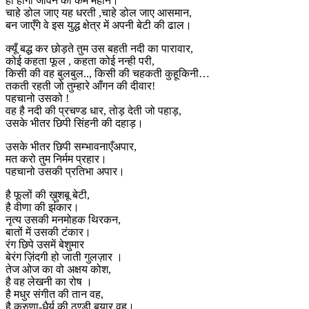
ही होगा जीवन का कर्म महान।
चाहे डोल जाए यह धरती ,चाहे डोल जाए आसमान,
बन जाएँगे वे इस युद्ध क्षेत्र में अपनी बेटी की ढाल।
क्यूँ बद्ध कर छोड़ते तुम उस बहती नदी का पारावार,
कोई कहता फूल , कहता कोई नन्ही परी,
किसी की वह बुलबुल.., किसी की चहकती कुहूकिनी…
तकती रहती जो तुम्हारे आँगन की दीवार!
पहचानो उसको !
वह है नदी की प्रचण्ड धार, तोड़ देती जो पहाड़,
उसके भीतर छिपी सिंहनी की दहाड़।
उसके भीतर छिपी सम्भावनाएँअपार,
मत करो तुम निर्मम प्रहार।
पहचानो उसकी प्रतिभा अपार।
है फूलों की ख़ुशबू बेटी,
है वीणा की झंकार।
नृत्य उसकी मनमोहक थिरकन,
बातों में उसकी टंकार।
रंग छिपे उसमें बेशुमार
बेरंग ज़िंदगी हो जाती गुलज़ार ।
तेज ओज का वो अक्षय कोश,
है वह लेखनी का रोष ।
है मधुर संगीत की तान वह,
है करुणा-धैर्य की ठण्डी बयार वह।