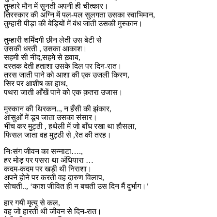
तुम्हारे मौन में सुनती अपनी ही चीत्कार।
तिरस्कार की अग्नि में पल-पल सुलगता उसका स्वाभिमान,
तुम्हारी पीड़ा की बेड़ियों में बंध जाती उसकी मुस्कान।
तुम्हारी शर्मिंदगी छीन लेती उस बेटी से
उसकी धरती , उसका आकाश।
सहमी सी नींद,सहमे से ख़्वाब,
दस्तक देती हताशा उसके दिल पर दिन-रात।
तरस जाती पाने को आशा की एक उजली किरण,
सिर पर आशीष का हाथ,
पथरा जाती आँखें पाने को एक क़तरा उजास।
मुस्कान की थिरकन.., न हँसी की झंकार,
आंसुओं में डूब जाता उसका संसार।
भींच कर मुट्ठी , हथेली में जो बाँध रखा था हौसला,
फिसल जाता वह मुट्ठी से ,रेत की तरह।
निःसंग जीवन का सन्नाटा….,
हर मोड़ पर पसरा था अंधियारा …
कदम-कदम पर खड़ी थी निराशा।
अपने होने पर करती वह दारुण विलाप,
सोचती.., ‘काश जीवित ही न बचती उस दिन मैं दुर्भाग।’
हार गयी मृत्यु से कल,
वह जो हारती थी जीवन से दिन-रात।