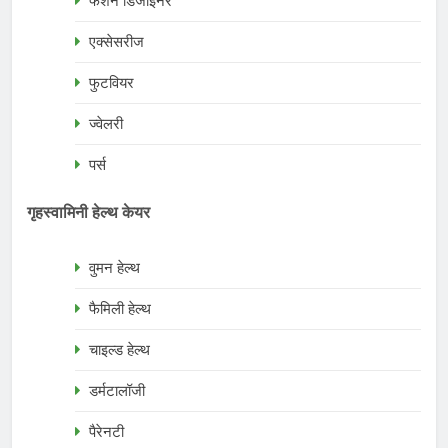
फैशन डिजाइनर
एक्सेसरीज
फुटवियर
ज्वेलरी
पर्स
गृहस्वामिनी हेल्थ केयर
वुमन हेल्थ
फैमिली हेल्थ
चाइल्ड हेल्थ
डर्मटालॉजी
पैरेनटी