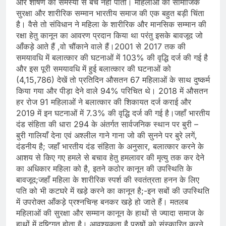
और शोषण की समस्या से बच नहीं पातीं। महिलाओं की सामाजिक
सुरक्षा और शारीरिक सम्मान भारतीय समाज की एक बहुत बड़ी चिंता
है। वैसे तो संविधान ने महिला के शारीरिक और मानसिक सम्मान की
रक्षा हेतु कानून का आवरण प्रदान किया था परंतु इसके बावजूद जो
आँकड़े आते हैं ,वो चौंकाने वाले हैं।2001 से 2017 तक की
समयावधि में बलात्कार की घटनाओं में 103% की वृद्धि दर्ज की गई है
और इस पूरी समयावधि में हुई बलात्कार की घटनाओं को
(4,15,786) देखें तो प्रतिदिन औसतन 67 महिलाओं के साथ दुष्कर्म
किया गया और पीड़ा देने वाले 94% परिचित थे। 2018 में औसतन
हर रोज 91 महिलाओं ने बलात्कार की शिकायत दर्ज कराई और
2019 में इन घटनाओं में 7.3% की वृद्धि दर्ज की गई है।जहाँ भारतीय
दंड संहिता की धारा 294 के अंतर्गत सार्वजनिक स्थान पर बुरी –
बुरी गालियाँ देना एवं अश्लील गाने गाना जो की सुनने पर बुरे लगें,
दंडनीय है; जहाँ भारतीय दंड संहिता के अनुसार, बलात्कार करने के
आशय से किए गए हमले से बचाव हेतु हमलावर की मृत्यु तक कर देने
का अधिकार महिला को है, इतने कठोर कानून की उपस्थिति के
बावजूद;जहाँ महिला के शारीरिक स्पर्श की स्वतंत्रता हनन के लिए
पति को भी कटघरे में खड़े करने का कानून है;-इन सबों की उपस्थिति
में उपरोक्त आँकड़े प्रश्नचिन्ह बनकर खड़े हो जाते हैं। मतलब
महिलाओं की सुरक्षा और सम्मान कानून के हाथों से ज्यादा समाज के
हाथों में दृष्टिगत होता है। आवश्यकता है पुरुषों को संस्कारित करने