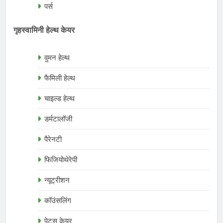
पर्स
गृहस्वामिनी हेल्थ केयर
वुमन हेल्थ
फैमिली हेल्थ
चाइल्ड हेल्थ
डर्मटालॉजी
पैरेनटी
फिजियोथेरेपी
न्यूट्रीशन
कॉउंसलिंग
पेट्स केयर