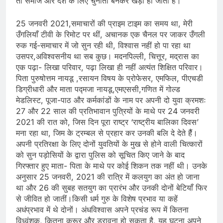
तो समाज और देश के लिए चुनौती बनकर खड़ी हो जाती है।
25 जनवरी 2021,समाचारों की प्राइम टाइम का समय था, मेरी
उँगलियाँ टीवी के रिमोट पर थीं, अचानक एक चैनल पर जाकर उँगली
रुक गई-समाचार में जो सुन रही थी, विश्वास नहीं हो पा रहा था
उसपर,अविश्वसनीय था सब कुछ। मदनपिल्ली, चित्तूर, मद्रास का
एक पढ़ा- लिखा परिवार, पढ़ा लिखा ही नहीं अत्यंत शिक्षित परिवार।
पिता पुरुषोत्तम नायडू ,रसायन विषय के प्रोफेसर, एमफिल, पीएचडी
डिग्रीधारी और माता पद्मजा नायडू,एमएससी,गणित में गोल्ड
मेडलिस्ट, पूजा-पाठ और कर्मकांडों के नाम पर अपनी दो युवा क्रमशः
27 और 22 साल की प्रतिभावान पुत्रियों के माथे पर 24 जनवरी
2021 की रात को, जिस दिन पूरा राष्ट्र ‘राष्ट्रीय बालिका दिवस’
मना रहा था, जिम के ट्रम्बल से प्रहार कर उनकी बलि दे देते हैैं।
अपनी प्रतिरक्षा के लिए दोनों युवतियों के मुख से होने वाली चित्कारों
को सुन पड़ोसियों के द्वारा पुलिस को सूचित किए जाने के बाद
गिरफ्तार हुए माता- पिता के माथे पर कोई शिकन तक नहीं थी। उनके
अनुसार 25 जनवरी, 2021 की रात्रि में कलयुग का अंत हो जाना
था और 26 की सुबह सतयुग का प्रारंभ और उनकी दोनों बेटियाँ फिर
से जीवित हो जातीं।किसी धर्म गुरु के विशेष प्रभाव या कहें
अधंप्रभाव में थे दोनों। अंधविश्वास अपने प्रचंड रूप में कितना
विध्वंशक, कितना क्रूर और डरावना हो सकता है, यह घटना अपने