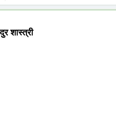
E ADVENT OF SUICIDE BOMBING IN INDIA
Grihaswa
11 Months
िले पंख
ुर शास्त्री