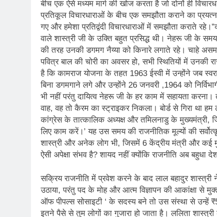
बीच एक ऐसे मध्यम मार्ग की खोज करता है जो दोनों ही विचारधार
प्रतिकूल विचारधाराओं के बीच एक समझौता कराने का प्रयत्न 
गए और हमेशा प्रतिद्वंदी विचारधाराओं में समझौता कराते रहे।”
वाले शास्त्री जी के उक्ति बहुत प्रसिद्ध थी। नेहरू जी क
की तरह उनकी डगमग नैय्या को किनारे लगाते रहे। चाहे असम 
पवित्र बाल की चोरी का अवसर हो, सभी स्थितियों में उनकी 
है कि कामराज योजना के तहत 1963 ईस्वी में उन्होंने जब स्वराष
बिना डगमगाने लगे और उन्होंने 26 जनवरी ,1964 को निर्विभाग
भी नहीं परंतु दायित्व नेहरू जी के हर काम में सहायता करन
वाह, वह तो कैरम का स्ट्राइकर निकला। बोर्ड से गिरा था ह
कांग्रेस के तात्कालिक अध्यक्ष और तमिलनाडु के मुख्यमंत्री, ज
लिए काम करें।’ यह उस समय की राजनीतिक मूल्यों की सर्वोत्क
शास्त्री और अनेक लोग भी, जिसमें 6 केंद्रीय मंत्री और कई मु
ऐसी अपेक्षा संभव है? शायद नहीं क्योंकि राजनीति अब बहुधा द
सक्रिय राजनीति में प्रवेश करने के बाद लाल बहादुर शास्त्री 
उठाया, परंतु पद के मोह और आत्म विज्ञापन की आकांक्षा से मु
ऑफ पीपल्स सोसाइटी ‘ के सदस्य बने तो उस संस्था से उन्हें ₹5
इतने पैसे से तुम लोगों का गुजारा हो जाता है। ललिता शास्त्री 