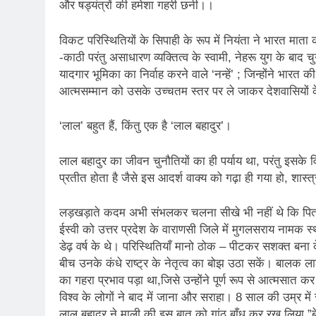
और षड्यंत्रों की हमेशा गहरी छनी।।
विकट परिस्थितियों के सिपाही के रूप में नियंता ने भारत म
-काठी परंतु असाधारण व्यक्तित्व के स्वामी, नेहरू युग के बाद च
यादगार भूमिका का निर्वाह करने वाले ‘नन्हें’ ; जिन्होंने 
आत्मसम्मान को उसके उच्चतम स्तर पर ले जाकर देशवासियों के
‘लाल’ बहुत हैं, किंतु एक है ‘लाल बहादुर’।
लाल बहादुर का जीवन चुनौतियों का ही पर्याय था, परंतु इसके
प्रतीत होता है जैसे इस आदर्श वाक्य को गढ़ा ही गया हो, शास्त
लड़खड़ाते कदम अभी संभलकर चलना सीखे भी नहीं थे कि पिता 
ईस्वी को उत्तर प्रदेश के वाराणसी जिले में मुगलसराय नामक स्
डेढ़ वर्ष के थे। परिस्थितियाँ मानो ठोक – पीटकर सशक्त बना देन
बीच उनके कंधे राष्ट्र के नेतृत्व का बोझ उठा सकें। बालक ल
का गहरा प्रभाव पड़ा था,जिसे उन्होंने पूर्ण रूप से आत्मस
विश्व के लोगों ने बाद में जाना और सराहा। 8 साल की उम्र में
लाल बहादुर ने माली की इस बात को गांठ बाँध कर रख लिया,”बेटा, त