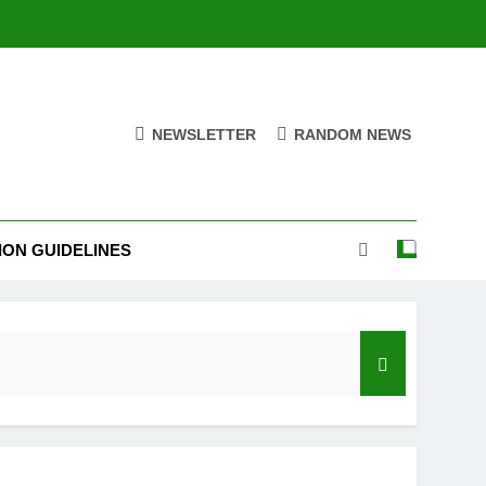
NEWSLETTER
RANDOM NEWS
ION GUIDELINES
India’s Neighbourhood Policy Must Change In View Of Emerging Developments