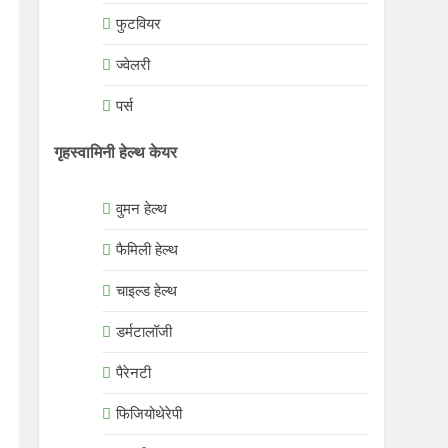
फुटवियर
ज्वेलरी
पर्स
गृहस्वामिनी हेल्थ केयर
वुमन हेल्थ
फैमिली हेल्थ
चाइल्ड हेल्थ
डर्मटालॉजी
पैरेनटी
फिजियोथेरेपी