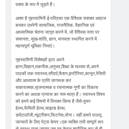
वक्ता के रूप में जुड़ते हैं।
आशा है गृहस्वामिनी ई-पत्रिका एक वैश्विक सशक्त आव़ाज
बनकर उभरेगी सामाजिक, राजनैतिक, वैज्ञानिक एवं
आध्यात्मिक चेतना जागृत करने में, जो वैश्विक स्तर पर
समानता, सुख-शांति, ज्ञान, मानवता स्थापित करने में
महत्त्वपूर्ण भूमिका निभाएं।
गृहस्वामिनी विशेषज्ञों द्वारा अपने
ज्ञान,विज्ञान,तकनीक,अनुभव,शिक्षा के माध्यम से,अपने
पाठकों तक स्वास्थ्य,सौंदर्य,फैशन,इन्टीरियर,कानून,रेसिपी
और आध्यात्म के प्रति जागरूक कर
सकारात्मक,सृजनात्मक व रचनात्मक गुणों का विकास
करने का अथक प्रयास का नाम मात्र हैं। स्वास्थ्य विषय
को हमने कई विषयों में विभक्त किया है जैसे-वुमन
हेल्थ,फैमिली हेल्थ,चाइल्ड हेल्थ,
डर्मटालॉजी,न्यूट्रीशन,फिटनेस,योगा। वहीं हमारे पालतू
जानवरों के लिए पेट्स केयर।एक व्यक्ति तभी सम्पूर्ण रूप
से स्वस्थ माना जाएगा जब वह केवल शारीरिक रूप से ही