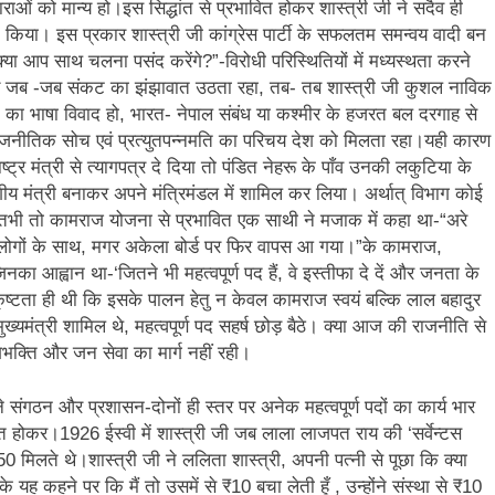
ाओं को मान्य हो।इस सिद्धांत से प्रभावित होकर शास्त्री जी ने सदैव ही
किया। इस प्रकार शास्त्री जी कांग्रेस पार्टी के सफलतम समन्वय वादी बन
क्या आप साथ चलना पसंद करेंगे?”-विरोधी परिस्थितियों में मध्यस्थता करने
े समय जब -जब संकट का झंझावात उठता रहा, तब- तब शास्त्री जी कुशल नाविक
का भाषा विवाद हो, भारत- नेपाल संबंध या कश्मीर के हजरत बल दरगाह से
राजनीतिक सोच एवं प्रत्युतपन्नमति का परिचय देश को मिलता रहा।यही कारण
्ट्र मंत्री से त्यागपत्र दे दिया तो पंडित नेहरू के पाँव उनकी लकुटिया के
ीय मंत्री बनाकर अपने मंत्रिमंडल में शामिल कर लिया। अर्थात् विभाग कोई
ा। तभी तो कामराज योजना से प्रभावित एक साथी ने मजाक में कहा था-“अरे
म लोगों के साथ, मगर अकेला बोर्ड पर फिर वापस आ गया।”के कामराज,
िनका आह्वान था-‘जितने भी महत्वपूर्ण पद हैं, वे इस्तीफा दे दें और जनता के
ृष्टता ही थी कि इसके पालन हेतु न केवल कामराज स्वयं बल्कि लाल बहादुर
ख्यमंत्री शामिल थे, महत्वपूर्ण पद सहर्ष छोड़ बैठे। क्या आज की राजनीति से
ेशभक्ति और जन सेवा का मार्ग नहीं रही।
ने संगठन और प्रशासन-दोनों ही स्तर पर अनेक महत्वपूर्ण पदों का कार्य भार
क्त होकर।1926 ईस्वी में शास्त्री जी जब लाला लाजपत राय की ‘सर्वेन्टस
0 मिलते थे।शास्त्री जी ने ललिता शास्त्री, अपनी पत्नी से पूछा कि क्या
के यह कहने पर कि मैं तो उसमें से ₹10 बचा लेती हूँ , उन्होंने संस्था से ₹10