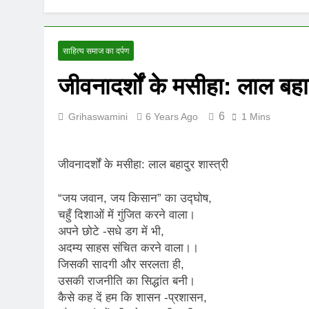
UNFORTUNAT
8 Months Ago
ऊँची उड़ान को म
साहित्य समाज का दर्पण
12 Months Ago
जीवनादर्शों के मसीहा: लाल बहाद
6
Grihaswamini
6 Years Ago
1 Mins
जीवनादर्शों के मसीहा: लाल बहादुर शास्त्री
“जय जवान, जय किसान” का उद्घोष,
चहुँ दिशाओं में गुंजित करने वाला।
अपने छोटे -सधे डग में भी,
अदम्य साहस संचित करने वाला।।
जिसकी सादगी और सरलता ही,
उसकी राजनीति का सिद्धांत बनी।
कैसे कह दें हम कि शासन -प्रशासन,