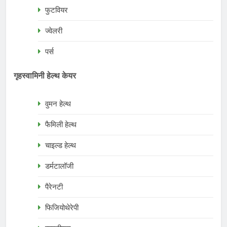
फुटवियर
ज्वेलरी
पर्स
गृहस्वामिनी हेल्थ केयर
वुमन हेल्थ
फैमिली हेल्थ
चाइल्ड हेल्थ
डर्मटालॉजी
पैरेनटी
फिजियोथेरेपी