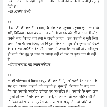
अब निंदिया और नहीं सहेगी’’ में नारी विमर्श की ओजस्वी आवाज़ सुनाई
देती है।
-डॉ आशीष कंधवे
**
दिव्या जी की कहानी, बचाव, के अंत तक पहुंचते-पहुंचते ऐसा लगा कि
यदि निन्दिया अपना बचाव न करती तो पाठक की रगें फट जातीं और
उनसे रक्त निकल कर हवा में दौड़ने लगता। इस कहानी ने मुझे जिस
तरह हिला के रख दिया; जो सिद्धार्थ के रोगी, वृध और मृतक को देखने
के बाद इस अर्थहीन देह और संसार से उनके वैराग्य की ओर अभिमुख
हो जाने और बुद्ध हो जाने से ज़्यादा नहीं तो उस से कुछ कम भी नहीं
है।
-दीपक मशाल, नई क़लम परिवार
**
लमही पत्रिका में दिव्या माथुर की कहानी ‘गूगल’ पढ़ने बैठी; लगा कि
यह एक आवारा लड़की की कहानी है, कुछ ही अंतराल के बाद लगा
कि यह कहानी ‘स्ट्रीट डॉगस’ पर आधारित है। कहानी के मध्य तक
पहुंची तो मन हिलोरें लेने लगा; अरे, ये कहानी तो एक चुहिया की है,
लेखिका की परकाया प्रवेश की संकल्पना अद्भुत है। दो जीवों की
गृहस्थी के साथ जो बाज़ारवाद की भयावयता, कामगारों का