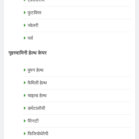
फुटवियर
ज्वेलरी
पर्स
गृहस्वामिनी हेल्थ केयर
वुमन हेल्थ
फैमिली हेल्थ
चाइल्ड हेल्थ
डर्मटालॉजी
पैरेनटी
फिजियोथेरेपी